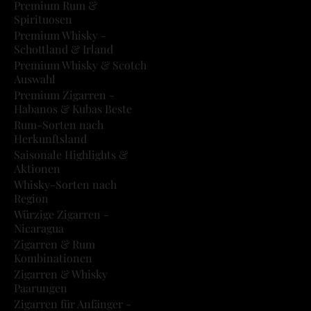
Premium Rum &
Spirituosen
Premium Whisky -
Schottland & Irland
Premium Whisky & Scotch
Auswahl
Premium Zigarren -
Habanos & Kubas Beste
Rum-Sorten nach
Herkunftsland
Saisonale Highlights &
Aktionen
Whisky-Sorten nach
Region
Würzige Zigarren -
Nicaragua
Zigarren & Rum
Kombinationen
Zigarren & Whisky
Paarungen
Zigarren für Anfänger -