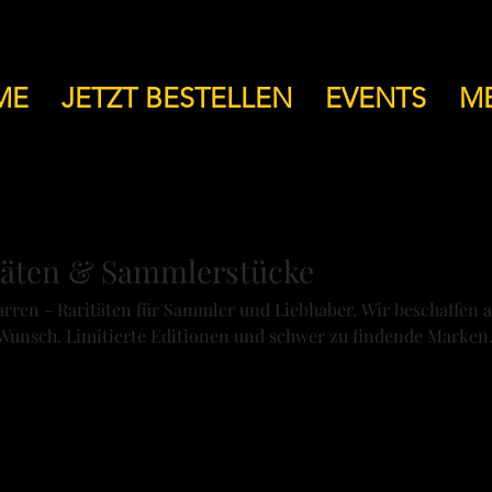
ME
JETZT BESTELLEN
EVENTS
M
itäten & Sammlerstücke
arren - Raritäten für Sammler und Liebhaber. Wir beschaffen 
 Wunsch. Limitierte Editionen und schwer zu findende Marken
h. Entdecken Sie einzigartige Schätze für echte Zigarrenkenn