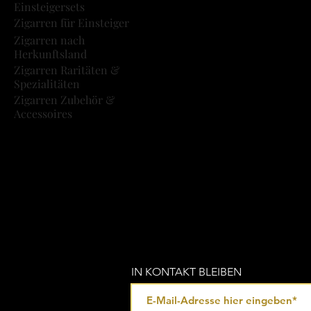
Einsteigersets
Zigarren für Einsteiger
Zigarren nach
Herkunftsland
Zigarren Raritäten &
Spezialitäten
Zigarren Zubehör &
Accessoires
IN KONTAKT BLEIBEN