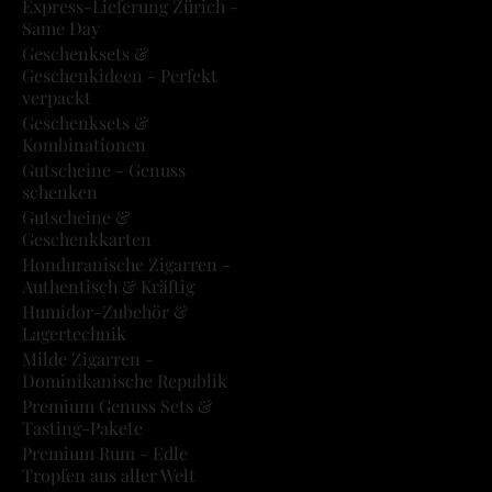
Express-Lieferung Zürich -
Same Day
Geschenksets &
Geschenkideen - Perfekt
verpackt
Geschenksets &
Kombinationen
Gutscheine - Genuss
schenken
Gutscheine &
Geschenkkarten
Honduranische Zigarren -
Authentisch & Kräftig
Humidor-Zubehör &
Lagertechnik
Milde Zigarren -
Dominikanische Republik
Premium Genuss Sets &
Tasting-Pakete
Premium Rum - Edle
Tropfen aus aller Welt