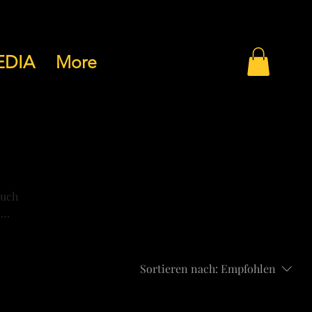
EDIA
More
auch
.
er.
Sortieren nach:
Empfohlen