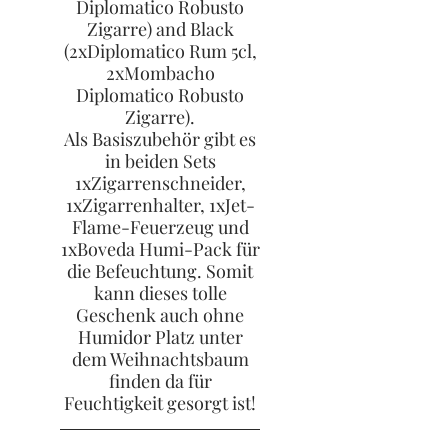
Diplomatico Robusto
Zigarre) and Black
(2xDiplomatico Rum 5cl,
2xMombacho
Diplomatico Robusto
Zigarre).
Als Basiszubehör gibt es
in beiden Sets
1xZigarrenschneider,
1xZigarrenhalter, 1xJet-
Flame-Feuerzeug und
1xBoveda Humi-Pack für
die Befeuchtung. Somit
kann dieses tolle
Geschenk auch ohne
Humidor Platz unter
dem Weihnachtsbaum
finden da für
Feuchtigkeit gesorgt ist!