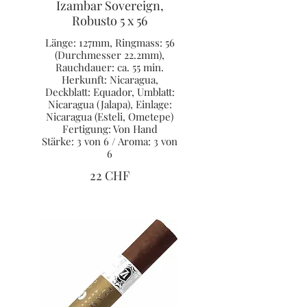
Izambar Sovereign,
Robusto 5 x 56
Länge: 127mm, Ringmass: 56
(Durchmesser 22.2mm),
Rauchdauer: ca. 55 min.
Herkunft: Nicaragua,
Deckblatt: Equador, Umblatt:
Nicaragua (Jalapa), Einlage:
Nicaragua (Esteli, Ometepe)
Fertigung: Von Hand
Stärke: 3 von 6 / Aroma: 3 von
6
22 CHF