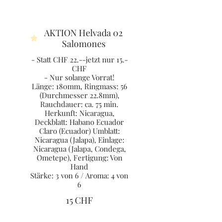
AKTION Helvada 02
Salomones
- Statt CHF 22.--jetzt nur 15.-
CHF
- Nur solange Vorrat!
Länge: 180mm, Ringmass: 56
(Durchmesser 22.8mm),
Rauchdauer: ca. 75 min.
Herkunft: Nicaragua,
Deckblatt: Habano Ecuador
Claro (Ecuador) Umblatt:
Nicaragua (Jalapa), Einlage:
Nicaragua (Jalapa, Condega,
Ometepe), Fertigung: Von
Hand
Stärke: 3 von 6 / Aroma: 4 von
6
15 CHF