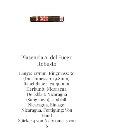
Plasencia A. del Fuego
Robusto
Länge: 127mm, Ringmass: 50
(Durchmesser 19.8mm),
Rauchdauer: ca. 50 min.
Herkunft: Nicaragua,
Deckblatt: Nicaragua
(Sungrown), Umblatt:
Nicaragua, Einlage:
Nicaragua, Fertigung: Von
Hand
Stärke: 4 von 6 / Aroma: 5 von
6