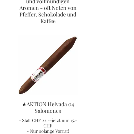
und vollmundigen
Aromen - oft Noten von
Pfeffer, Schokolade und
Kaffee
★AKTION Helvada 04
Salomones
- Statt CHF 22.--jetzt nur 15.-
CHF
- Nur solange Vorrat!